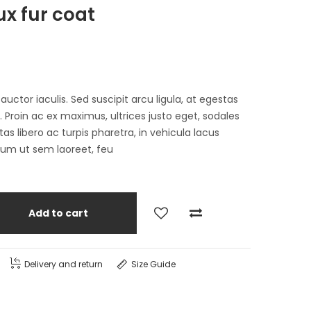
ux fur coat
tor iaculis. Sed suscipit arcu ligula, at egestas
Proin ac ex maximus, ultrices justo eget, sodales
as libero ac turpis pharetra, in vehicula lacus
lum ut sem laoreet, feu
Add to cart
Delivery and return
Size Guide