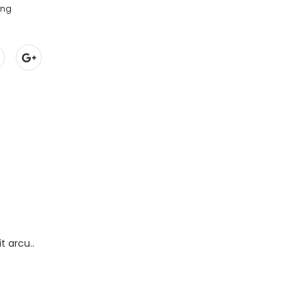
ing
t arcu..