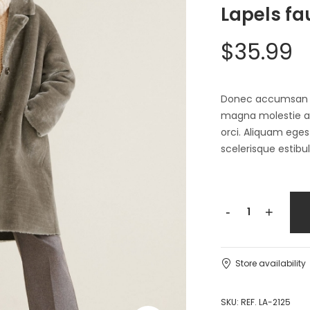
Lapels fa
$
35.99
Donec accumsan auc
magna molestie a. 
orci. Aliquam egest
scelerisque estibu
Lapels
-
+
faux
fur
coat
Store availability
quantity
SKU:
REF. LA-2125