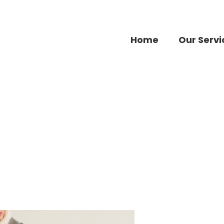
Home
Our Servi
Lapels faux fur coat