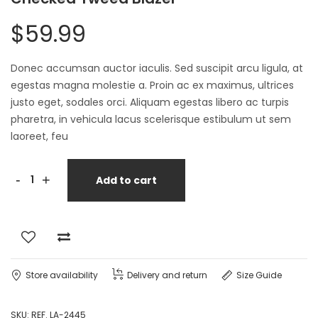
$
59.99
Donec accumsan auctor iaculis. Sed suscipit arcu ligula, at
egestas magna molestie a. Proin ac ex maximus, ultrices
justo eget, sodales orci. Aliquam egestas libero ac turpis
pharetra, in vehicula lacus scelerisque estibulum ut sem
laoreet, feu
Checked
-
+
Add to cart
Tweed
Blazer
quantity
Store availability
Delivery and return
Size Guide
SKU:
REF. LA-2445