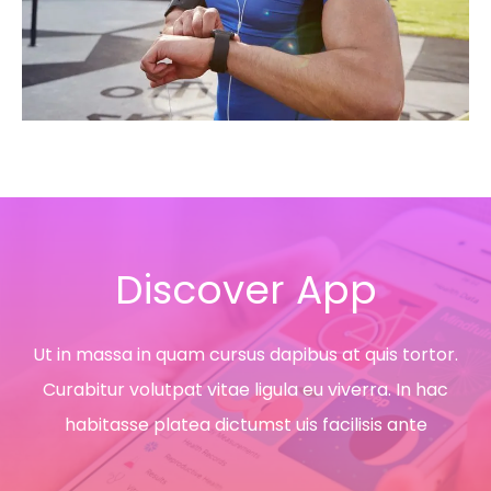
Discover App
Ut in massa in quam cursus dapibus at quis tortor.
Curabitur volutpat vitae ligula eu viverra. In hac
habitasse platea dictumst uis facilisis ante