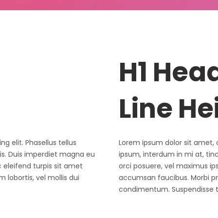
H1 Hea
Line He
g elit. Phasellus tellus
Lorem ipsum dolor sit amet, c
ris. Duis imperdiet magna eu
ipsum, interdum in mi at, ti
eleifend turpis sit amet
orci posuere, vel maximus ip
lobortis, vel mollis dui
accumsan faucibus. Morbi pret
.
condimentum. Suspendisse tor