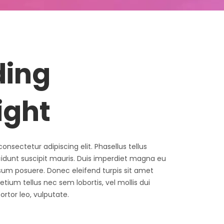
ding
ight
onsectetur adipiscing elit. Phasellus tellus
ncidunt suscipit mauris. Duis imperdiet magna eu
sum posuere. Donec eleifend turpis sit amet
ium tellus nec sem lobortis, vel mollis dui
tor leo, vulputate.