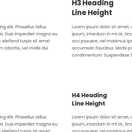
H3 Heading
Line Height
g elit. Phasellus tellus
Lorem ipsum dolor sit amet, c
ris. Duis imperdiet magna eu
ipsum, interdum in mi at, ti
eleifend turpis sit amet
orci posuere, vel maximus ip
lobortis, vel mollis dui
accumsan faucibus. Morbi pret
.
condimentum. Suspendisse tor
H4 Heading
Line Height
g elit. Phasellus tellus
Lorem ipsum dolor sit amet, c
ris. Duis imperdiet magna eu
ipsum, interdum in mi at, ti
eleifend turpis sit amet
orci posuere, vel maximus ip