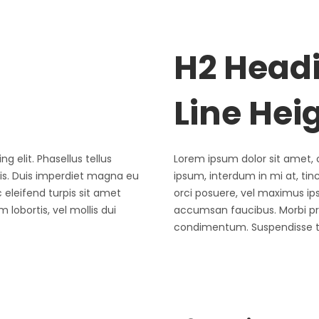
H2 Head
Line Hei
g elit. Phasellus tellus
Lorem ipsum dolor sit amet, c
ris. Duis imperdiet magna eu
ipsum, interdum in mi at, ti
eleifend turpis sit amet
orci posuere, vel maximus ip
lobortis, vel mollis dui
accumsan faucibus. Morbi pret
.
condimentum. Suspendisse tor