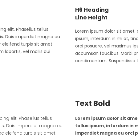
H6 Heading
Line Height
g elit. Phasellus tellus
Lorem ipsum dolor sit amet, c
ris. Duis imperdiet magna eu
ipsum, interdum in mi at, ti
eleifend turpis sit amet
orci posuere, vel maximus ip
lobortis, vel mollis dui
accumsan faucibus. Morbi pret
.
condimentum. Suspendisse tor
Text Bold
ng elit. Phasellus tellus
Lorem ipsum dolor sit amet
uris. Duis imperdiet magna eu
tellus ipsum, interdum in m
 eleifend turpis sit amet
imperdiet magna eu orci 