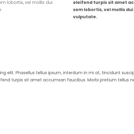
 lobortis, vel mollis dui
eleifend turpis sit amet a
.
sem lobortis, vel mollis d
vulputate.
g elit. Phasellus tellus ipsum, interdum in mi at, tincidunt susc
end turpis sit amet accumsan faucibus. Morbi pretium tellus ne