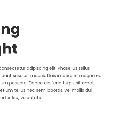
ing
ght
onsectetur adipiscing elit. Phasellus tellus
ncidunt suscipit mauris. Duis imperdiet magna eu
sum posuere. Donec eleifend turpis sit amet
ium tellus nec sem lobortis, vel mollis dui
tor leo, vulputate.