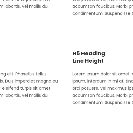
lobortis, vel mollis dui
accumsan faucibus. Morbi pret
.
condimentum. Suspendisse tor
H5 Heading
Line Height
g elit. Phasellus tellus
Lorem ipsum dolor sit amet, c
ris. Duis imperdiet magna eu
ipsum, interdum in mi at, ti
eleifend turpis sit amet
orci posuere, vel maximus ip
lobortis, vel mollis dui
accumsan faucibus. Morbi pret
.
condimentum. Suspendisse tor